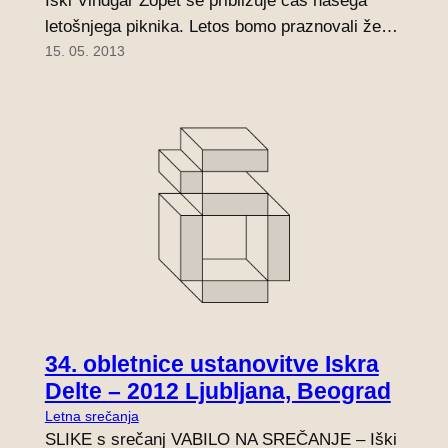
Iški Vindgar Zopet se približuje čas našega
letošnjega piknika. Letos bomo praznovali že…
15. 05. 2013
34. obletnice ustanovitve Iskra
Delte – 2012 Ljubljana, Beograd
Letna srečanja
SLIKE s srečanj VABILO NA SREČANJE – Iški