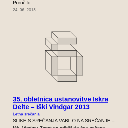
Poročilo…
24. 06. 2013
35. obletnica ustanovitve Iskra
Delte – Iški Vindgar 2013
Letna srečanja
SLIKE S SREČANJA VABILO NA SREČANJE –