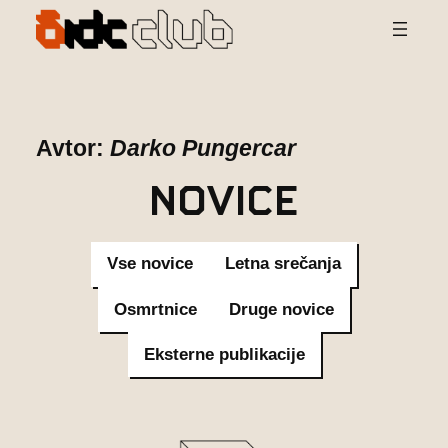
Preskoči
na
vsebino
Avtor:
Darko Pungercar
Novice
Vse novice
Letna srečanja
Osmrtnice
Druge novice
Eksterne publikacije