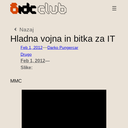
Preskoči
na
vsebino
Nazaj
Hladna vojna in bitka za IT
—
Feb 1, 2012
Darko Pungercar
Drugo
Feb 1, 2012
—
Slike:
MMC