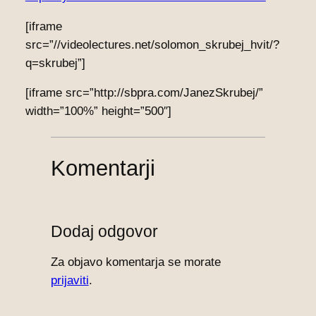
[iframe
src=”//videolectures.net/solomon_skrubej_hvit/?
q=skrubej”]
[iframe src=”http://sbpra.com/JanezSkrubej/”
width=”100%” height=”500″]
Komentarji
Dodaj odgovor
Za objavo komentarja se morate
prijaviti
.