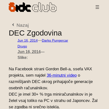
Preskoči
na
vsebino
Nazaj
DEC Zgodovina
—
Jun 16, 2014
Darko Pungercar
Drugo
Jun 16, 2014
—
Slike:
Na Facebook strani Gordon Bell-a, ssefa VAX
projekta, sem najdel
36-minutni video
o
razmišljanih DEC okrog prihajajoče generacije
osebnih računalnikov.
DEC je imel 30+ % trga miniračunalnikov in je
želel vsaj toliko na PC v strahu od Japoncev. Žal
se zgodba ni srečno istekla.