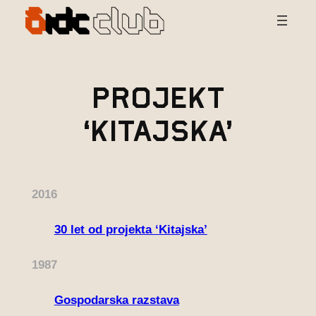
Preskoči
na
vsebino
Projekt
‘Kitajska’
2016
30 let od projekta ‘Kitajska’
1987
Gospodarska razstava