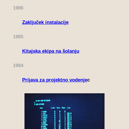
1986
Zaključek instalacije
1985
Kitajska ekipa na šolanju
1984
Prijava za projektno vodenje
c