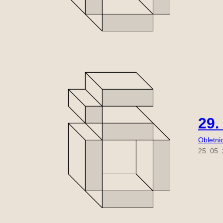
29.
Obletni
25. 05.