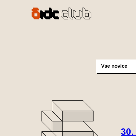
Preskoči
na
vsebino
Vse novice
30.