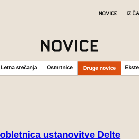
Novice
Iz č
Novice
Letna srečanja
Osmrtnice
Ekste
Druge novice
 obletnica ustanovitve Delte