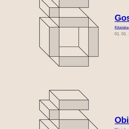
Gos
Kitajska
01. 01.
Obi