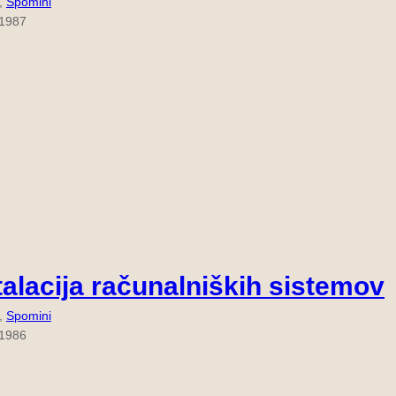
, 
Spomini
 1987
talacija računalniških sistemov
, 
Spomini
 1986