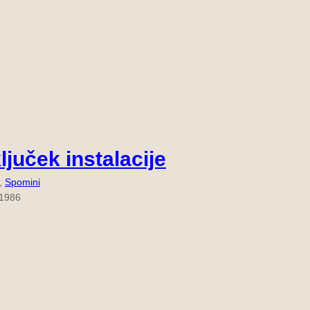
ljuček instalacije
, 
Spomini
 1986