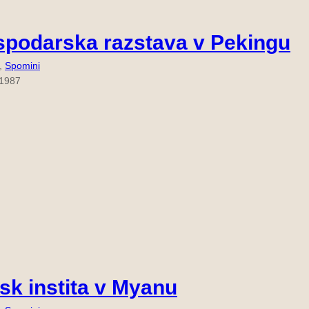
podarska razstava v Pekingu
, 
Spomini
 1987
sk instita v Myanu