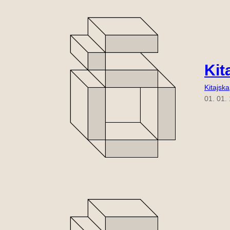
Kit
Kitajska
01. 01.