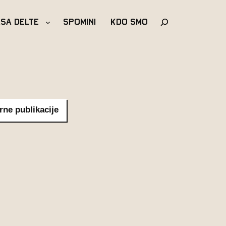
Išči
asa Delte
Spomini
Kdo Smo
rne publikacije