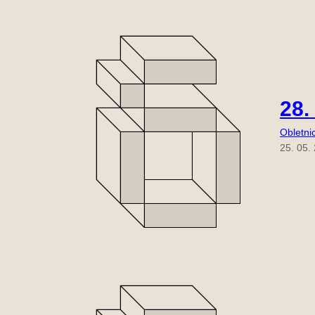
28.
Obletni
25. 05.