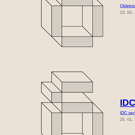
Obletni
23. 05.
IDC
IDC serv
25. 01.