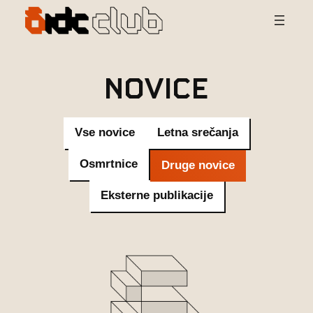
Preskoči
na
vsebino
Novice
Vse novice
Letna srečanja
Osmrtnice
Druge novice
Eksterne publikacije