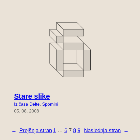
Stare slike
Iz časa Delte
, 
Spomini
05. 08. 2008
←
Prejšnja stran
1
…
6
7
8
9
Naslednja stran
→