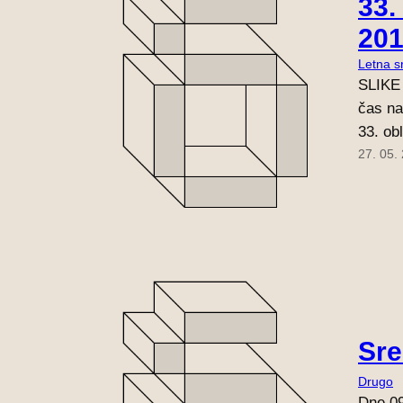
33.
201
Letna s
SLIKE 
čas na
33. ob
27. 05.
Sre
Drugo
Dne 09