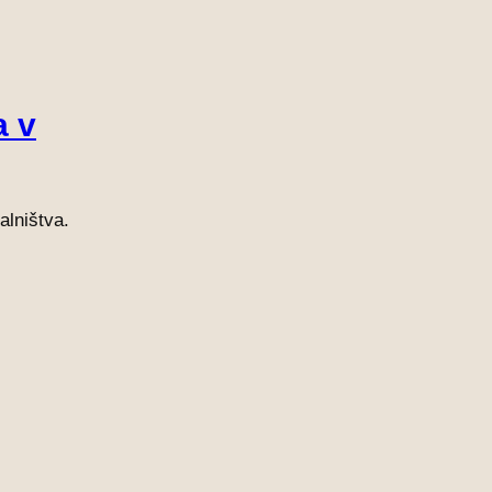
a v
alništva.