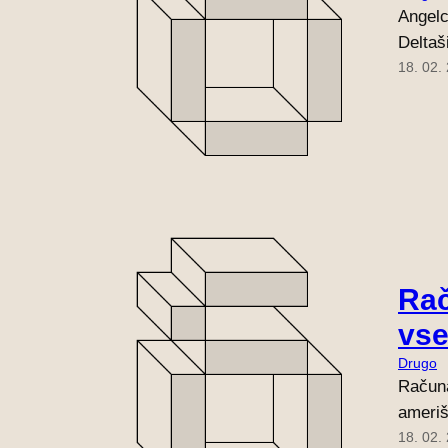
Angelc
Deltaš
18. 02.
Rač
vse
Drugo
Računa
ameriš
18. 02.