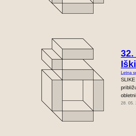
32.
Išk
Letna s
SLIKE
pribli
oblet
28. 05.