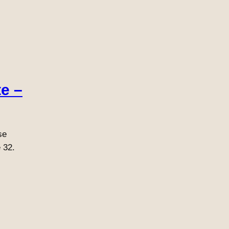
te –
se
 32.