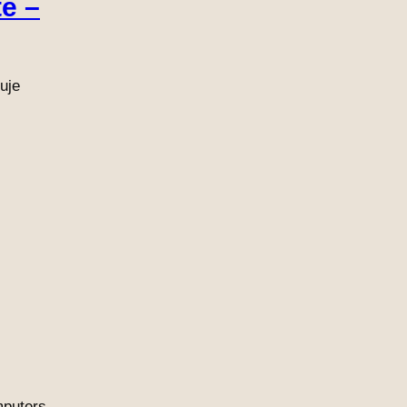
te –
uje
mputers