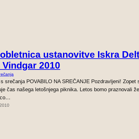
 obletnica ustanovitve Iskra Del
i Vindgar 2010
rečanja
 s srečanja POVABILO NA SREČANJE Pozdravljeni! Zopet 
žuje čas našega letošnjega piknika. Letos bomo praznovali že
nico…
 2010