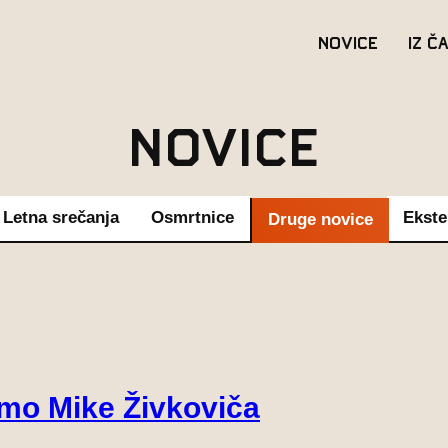
Novice
Iz č
Novice
Letna srečanja
Osmrtnice
Ekste
Druge novice
mo Mike Živkoviča