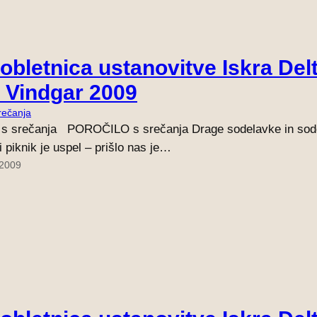
 obletnica ustanovitve Iskra Del
i Vindgar 2009
rečanja
s srečanja POROČILO s srečanja Drage sodelavke in sode
i piknik je uspel – prišlo nas je…
 2009