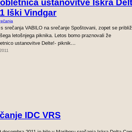
 obletnica ustanovitve Iskra Del
1 Iški Vindgar
rečanja
s srečanja VABILO na srečanje Spoštovani, zopet se približ
šega letošnjega piknika. Letos bomo praznovali že
letnico ustanovitve Delte!- piknik…
 2011
čanje IDC VRS
.decembra 2011 je bilo v Mariboru srečanja Iskra Delta Co