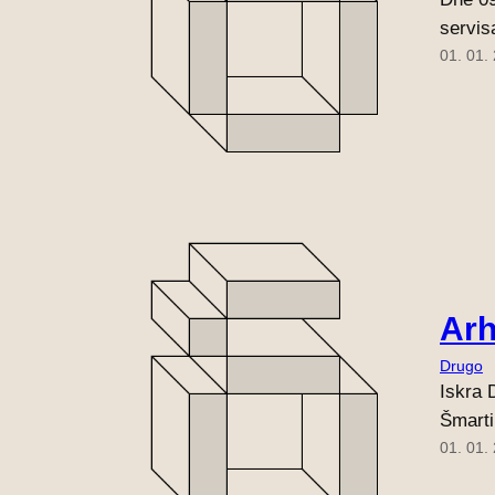
servis
01. 01.
Arh
Drugo
Iskra 
Šmarti
01. 01.