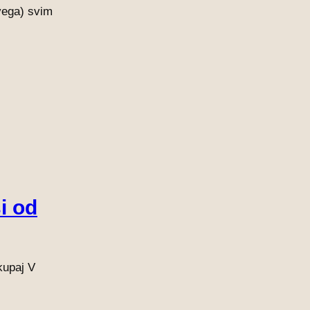
svega) svim
i od
kupaj V