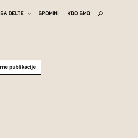
Išči
asa Delte
Spomini
Kdo Smo
rne publikacije