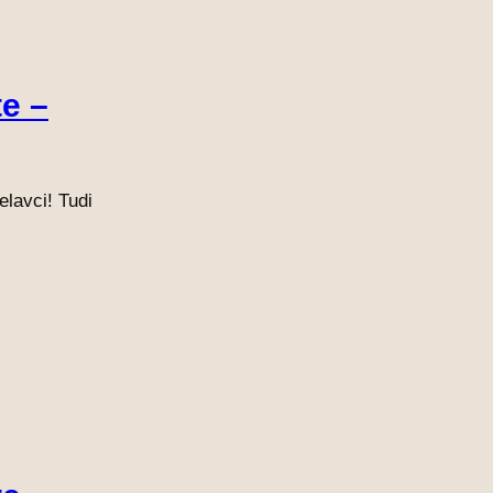
te –
lavci! Tudi