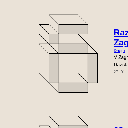
Raz
Za
Drugo
V Zagr
Razsta
27. 01.