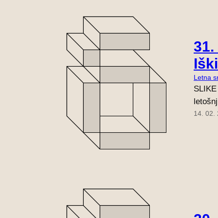
31.
Išk
Letna s
SLIKE 
letošnj
14. 02.