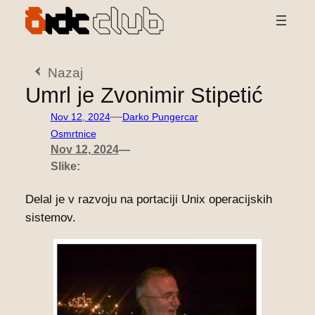
Preskoči
na
vsebino
Nazaj
Umrl je Zvonimir Stipetić
—
Nov 12, 2024
Darko Pungercar
Osmrtnice
Nov 12, 2024
—
Slike:
Delal je v razvoju na portaciji Unix operacijskih
sistemov.