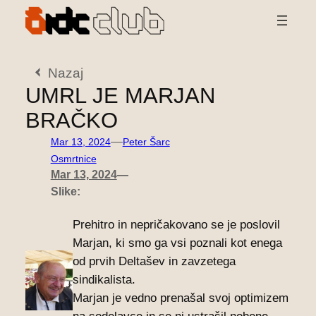
Preskoči
na
vsebino
Nazaj
UMRL JE MARJAN
BRAČKO
—
Mar 13, 2024
Peter Šarc
Osmrtnice
Mar 13, 2024
—
Slike:
Prehitro in nepričakovano se je poslovil
Marjan, ki smo ga vsi poznali kot enega
od prvih Deltašev in zavzetega
sindikalista.
Marjan je vedno prenašal svoj optimizem