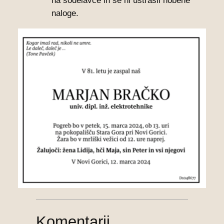
na sodelavce in se ni ustrašil nobene
naloge.
Komentarji