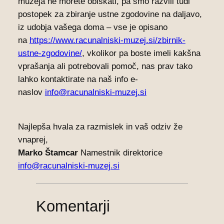
muzeja ne morete obiskati, pa smo razvili tudi
postopek za zbiranje ustne zgodovine na daljavo,
iz udobja vašega doma – vse je opisano
na
https://www.racunalniski-muzej.si/zbirnik-
ustne-zgodovine/
, vkolikor pa boste imeli kakšna
vprašanja ali potrebovali pomoč, nas prav tako
lahko kontaktirate na naš info e-
naslov
info@racunalniski-muzej.si
Najlepša hvala za razmislek in vaš odziv že
vnaprej,
Marko Štamcar
Namestnik direktorice
info@racunalniski-muzej.si
Komentarji