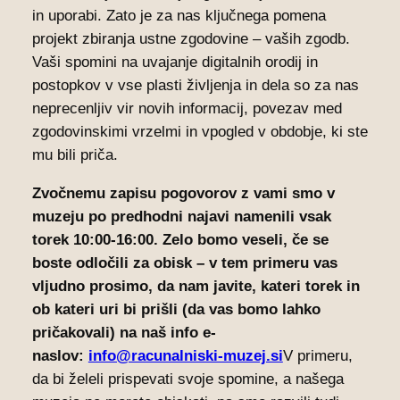
in uporabi. Zato je za nas ključnega pomena
projekt zbiranja ustne zgodovine – vaših zgodb.
Vaši spomini na uvajanje digitalnih orodij in
postopkov v vse plasti življenja in dela so za nas
neprecenljiv vir novih informacij, povezav med
zgodovinskimi vrzelmi in vpogled v obdobje, ki ste
mu bili priča.
Zvočnemu zapisu pogovorov z vami smo v
muzeju po predhodni najavi namenili vsak
torek 10:00-16:00. Zelo bomo veseli, če se
boste odločili za obisk – v tem primeru vas
vljudno prosimo, da nam javite, kateri torek in
ob kateri uri bi prišli (da vas bomo lahko
pričakovali) na naš info e-
naslov:
info@racunalniski-muzej.si
V primeru,
da bi želeli prispevati svoje spomine, a našega