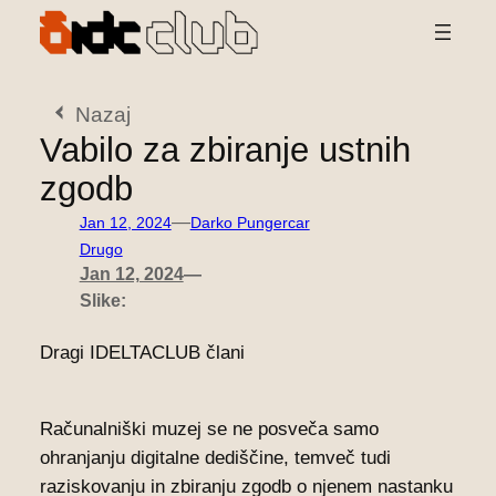
Preskoči
na
vsebino
Nazaj
Vabilo za zbiranje ustnih
zgodb
—
Jan 12, 2024
Darko Pungercar
Drugo
Jan 12, 2024
—
Slike:
Dragi IDELTACLUB člani
Računalniški muzej se ne posveča samo
ohranjanju digitalne dediščine, temveč tudi
raziskovanju in zbiranju zgodb o njenem nastanku