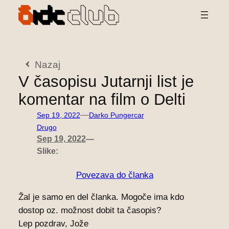
Preskoči
na
vsebino
Nazaj
V časopisu Jutarnji list je
komentar na film o Delti
—
Sep 19, 2022
Darko Pungercar
Drugo
Sep 19, 2022
—
Slike:
Povezava do članka
Žal je samo en del članka. Mogoče ima kdo
dostop oz. možnost dobit ta časopis?
Lep pozdrav, Jože