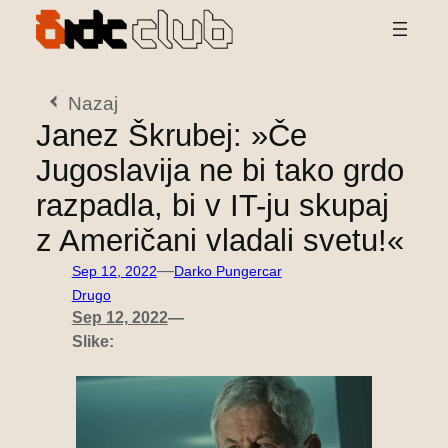
Preskoči
na
vsebino
Nazaj
Janez Škrubej: »Če
Jugoslavija ne bi tako grdo
razpadla, bi v IT-ju skupaj
z Američani vladali svetu!«
—
Sep 12, 2022
Darko Pungercar
Drugo
Sep 12, 2022
—
Slike: