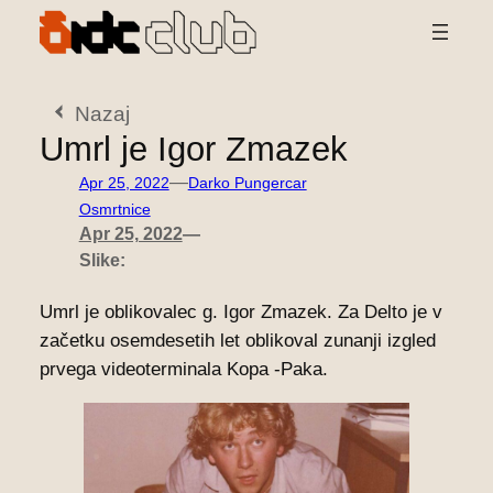
Preskoči
na
vsebino
Nazaj
Umrl je Igor Zmazek
—
Apr 25, 2022
Darko Pungercar
Osmrtnice
Apr 25, 2022
—
Slike:
Umrl je oblikovalec g. Igor Zmazek. Za Delto je v
začetku osemdesetih let oblikoval zunanji izgled
prvega videoterminala Kopa -Paka.