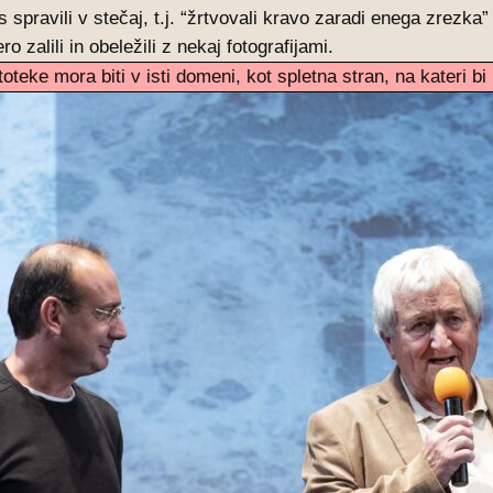
spravili v stečaj, t.j. “žrtvovali kravo zaradi enega zrezka”
 zalili in obeležili z nekaj fotografijami.
teke mora biti v isti domeni, kot spletna stran, na kateri b