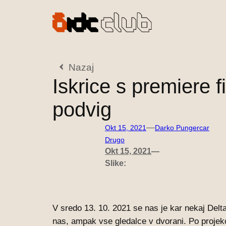
Preskoči
na
vsebino
Nazaj
Iskrice s premiere f
podvig
—
Okt 15, 2021
Darko Pungercar
Drugo
Okt 15, 2021
—
Slike:
V sredo 13. 10. 2021 se nas je kar nekaj Deltaš
nas, ampak vse gledalce v dvorani. Po projekci