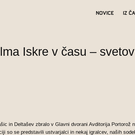
Novice
Iz č
ilma Iskre v času – svetov
ic in Deltašev zbralo v Glavni dvorani Avditorija Portorož na
ji so se predstavili ustvarjalci in nekaj igralcev, naših sod