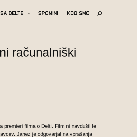
Išči
asa Delte
Spomini
Kdo Smo
ni računalniški
 premieri filma o Delti. Film ni navdušil le
elavcev. Janez je odgovarjal na vprašanja