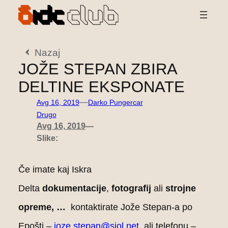
Preskoči
na
vsebino
Nazaj
JOŽE STEPAN ZBIRA
DELTINE EKSPONATE
—
Avg 16, 2019
Darko Pungercar
Drugo
Avg 16, 2019
—
Slike:
Če imate kaj Iskra
Delta
dokumentacije
,
fotografij
ali
strojne
opreme, …
kontaktirate Jože Stepan-a po
Epošti –
joze.stepan@siol.net
ali telefonu –