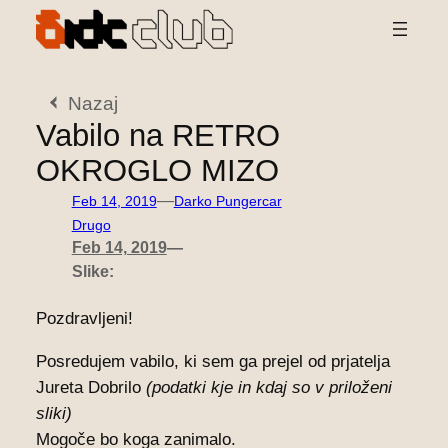
Preskoči
na
vsebino
Nazaj
Vabilo na RETRO
OKROGLO MIZO
—
Feb 14, 2019
Darko Pungercar
Drugo
Feb 14, 2019
—
Slike:
Pozdravljeni!
Posredujem vabilo, ki sem ga prejel od prjatelja
Jureta Dobrilo
(podatki kje in kdaj so v priloženi
sliki)
Mogoče bo koga zanimalo.