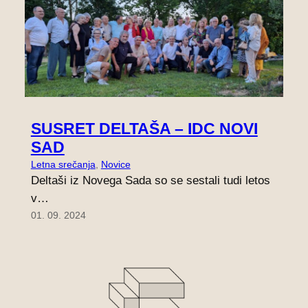
SUSRET DELTAŠA – IDC NOVI
SAD
Letna srečanja
, 
Novice
Deltaši iz Novega Sada so se sestali tudi letos
v…
01. 09. 2024