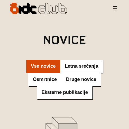
Preskoči
na
vsebino
Novice
Vse novice
Letna srečanja
Osmrtnice
Druge novice
Eksterne publikacije