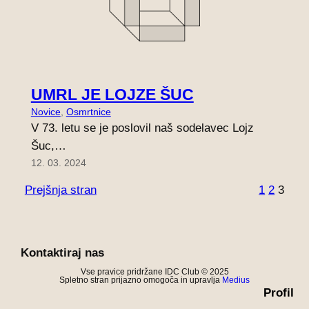
UMRL JE LOJZE ŠUC
Novice
, 
Osmrtnice
V 73. letu se je poslovil naš sodelavec Lojz
Šuc,…
12. 03. 2024
Prejšnja stran
1
2
3
Kontaktiraj nas
Vse pravice pridržane IDC Club © 2025
Spletno stran prijazno omogoča in upravlja
Medius
Profil