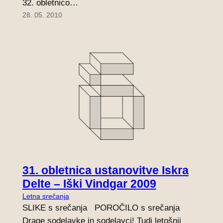
32. obletnico…
28. 05. 2010
31. obletnica ustanovitve Iskra
Delte – Iški Vindgar 2009
Letna srečanja
SLIKE s srečanja POROČILO s srečanja
Drage sodelavke in sodelavci! Tudi letošnji