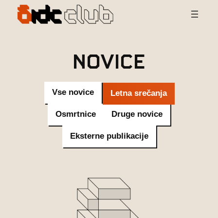
Preskoči
na
vsebino
Novice
Vse novice
Letna srečanja
Osmrtnice
Druge novice
Eksterne publikacije