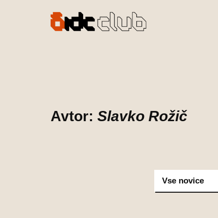
Preskoči
na
vsebino
Avtor:
Slavko Rožič
Vse novice