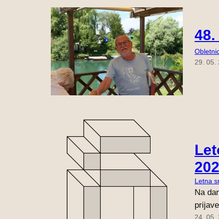
48.
Obletni
29. 05.
Let
202
Letna s
Na dan
prijav
24. 05.