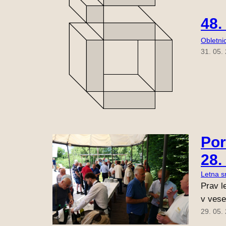
48.
Obletni
31. 05.
Por
28.
Letna s
Prav l
v vese
29. 05.