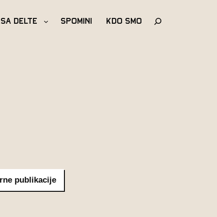
Išči
asa Delte
Spomini
Kdo Smo
rne publikacije