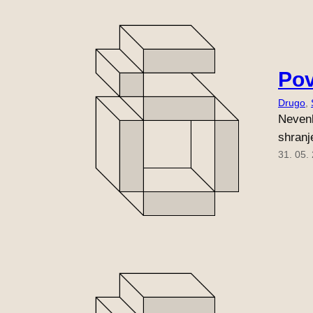
Po
Drugo
, 
Nevenk
shranj
31. 05.