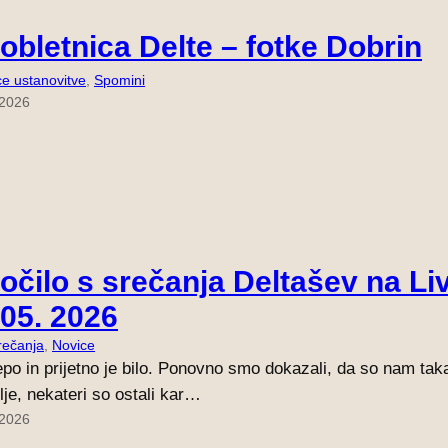
 obletnica Delte – fotke Dobrin
ce ustanovitve
, 
Spomini
 2026
očilo s srečanja Deltašev na Li
 05. 2026
rečanja
, 
Novice
epo in prijetno je bilo. Ponovno smo dokazali, da so nam tak
lje, nekateri so ostali kar…
 2026