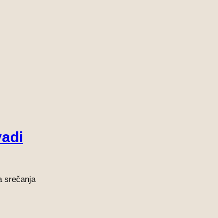
vadi
a srečanja