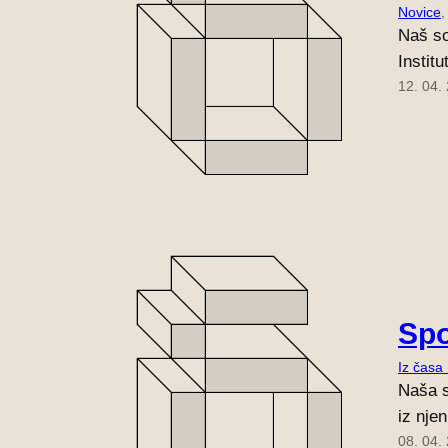
Novice
,
Naš so
Instit
12. 04.
Spo
Iz časa
Naša s
iz nje
08. 04.