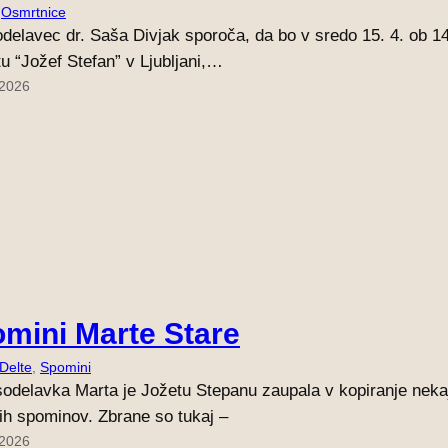
 
Osmrtnice
delavec dr. Saša Divjak sporoča, da bo v sredo 15. 4. ob 1
utu “Jožef Stefan” v Ljubljani,…
 2026
mini Marte Stare
 Delte
, 
Spomini
odelavka Marta je Jožetu Stepanu zaupala v kopiranje nekaj 
nih spominov. Zbrane so tukaj –
 2026