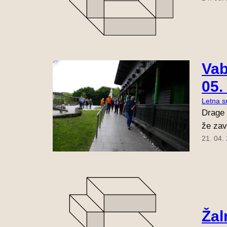
Vab
05.
Letna s
Drage 
že zav
21. 04.
Žal