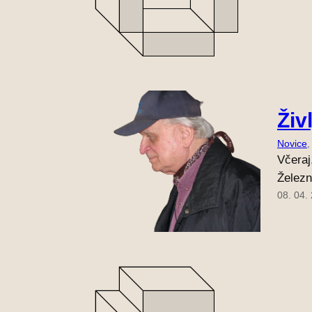
Živ
Novice
,
Včeraj,
Železn
08. 04.