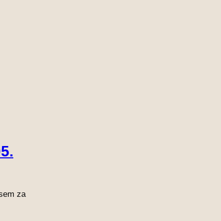
5.
vsem za