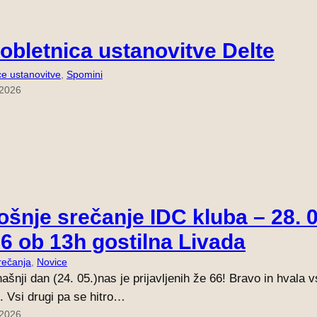
 obletnica ustanovitve Delte
ce ustanovitve
, 
Spomini
 2026
ošnje srečanje IDC kluba – 28. 0
6 ob 13h gostilna Livada
rečanja
, 
Novice
ašnji dan (24. 05.)nas je prijavljenih že 66! Bravo in hvala 
e. Vsi drugi pa se hitro…
 2026