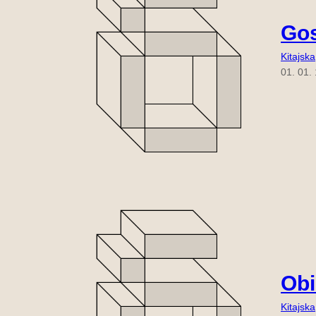
Gos
Kitajska
01. 01.
Obi
Kitajska