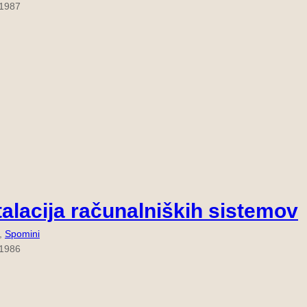
 1987
talacija računalniških sistemov
, 
Spomini
 1986