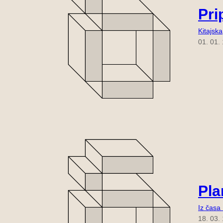
Pri
Kitajska
01. 01.
Pla
Iz časa
18. 03.