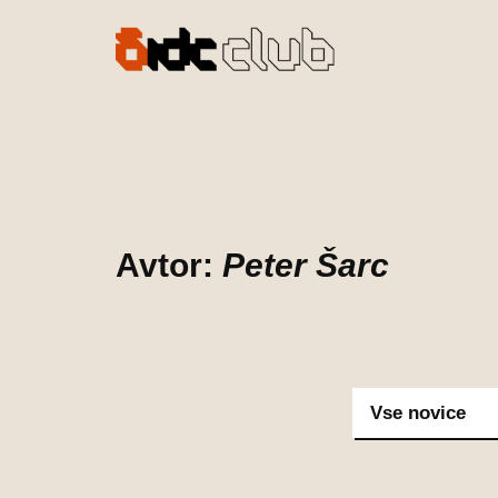
Preskoči
na
vsebino
Avtor:
Peter Šarc
Vse novice