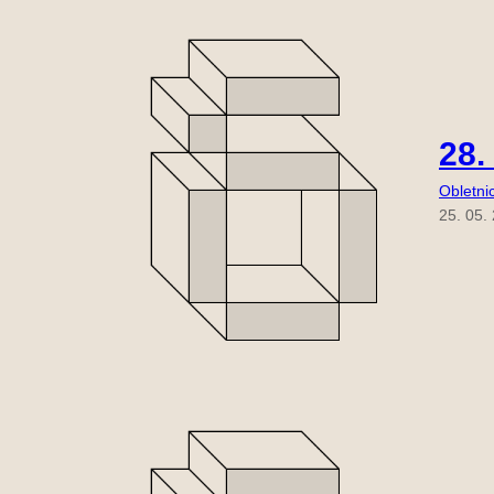
28.
Obletni
25. 05.