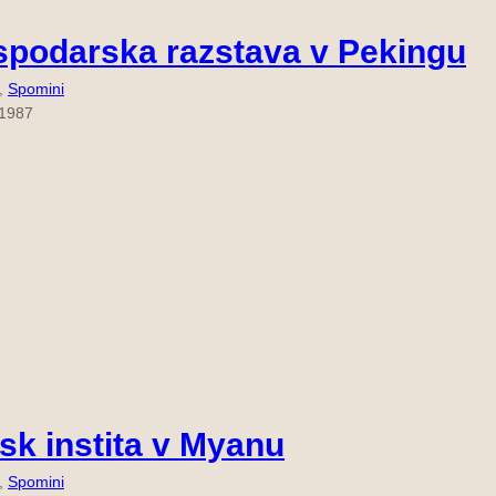
podarska razstava v Pekingu
, 
Spomini
 1987
sk instita v Myanu
, 
Spomini