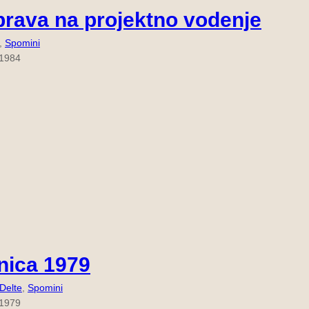
prava na projektno vodenje
, 
Spomini
 1984
nica 1979
 Delte
, 
Spomini
 1979