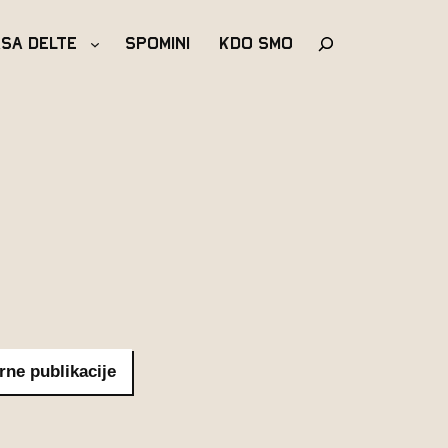
Išči
asa Delte
Spomini
Kdo Smo
rne publikacije