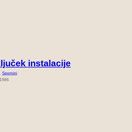
ljuček instalacije
, 
Spomini
 1986