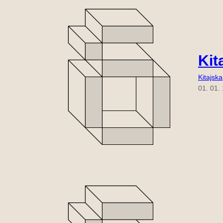
Kit
Kitajska
01. 01.