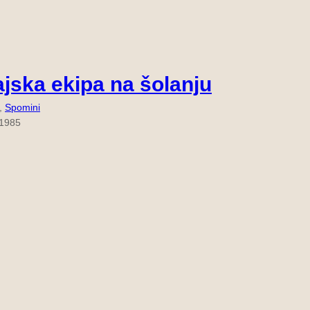
ajska ekipa na šolanju
, 
Spomini
 1985