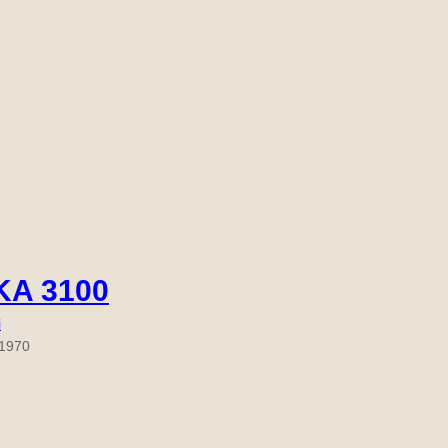
KA 3100
i
 1970