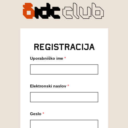
Registracija
Uporabniško ime
*
Elektronski naslov
*
Geslo
*